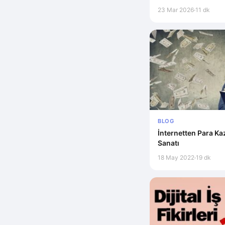
23 Mar 2026
11 dk
BLOG
İnternetten Para K
Sanatı
18 May 2022
19 dk