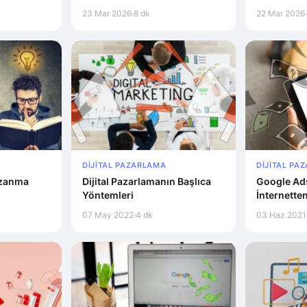
23 Mar 2026
8 dk
22 Mar 2026
DIJITAL PAZARLAMA
DIJITAL PA
azanma
Dijital Pazarlamanın Başlıca
Google Ads
Yöntemleri
İnternette
07 May 2022
4 dk
03 Haz 2021