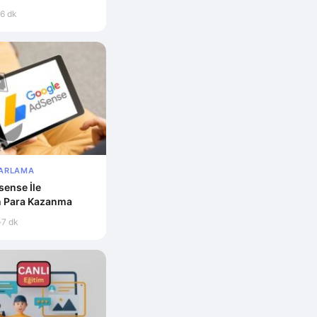
6 dk
ZARLAMA
ense İle
n Para Kazanma
7 dk