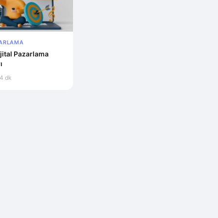
ZARLAMA
jital Pazarlama
ı
4 dk