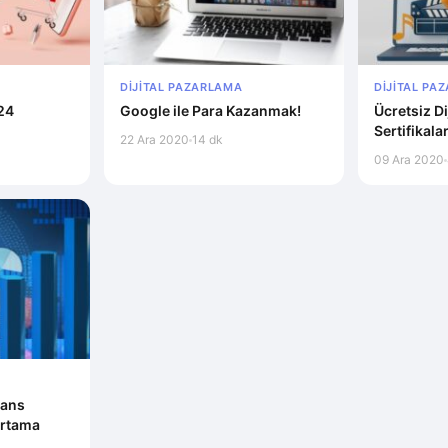
DIJITAL PAZARLAMA
DIJITAL PA
024
Google ile Para Kazanmak!
Ücretsiz Di
Sertifikalar
22 Ara 2020
14 dk
09 Ara 2020
nans
 Ortama